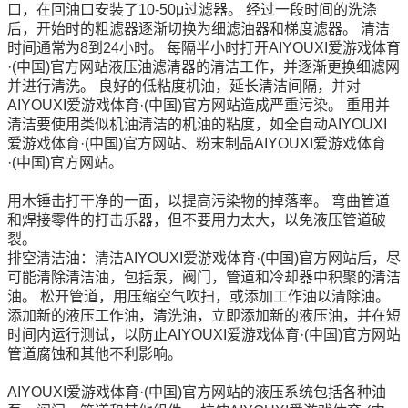
口，在回油口安装了10-50μ过滤器。 经过一段时间的洗涤
后，开始时的粗滤器逐渐切换为细滤油器和梯度滤器。 清洁
时间通常为8到24小时。 每隔半小时打开AIYOUXI爱游戏体育
·(中国)官方网站液压油滤清器的清洁工作，并逐渐更换细滤网
并进行清洗。 良好的低粘度机油，延长清洁间隔，并对
AIYOUXI爱游戏体育·(中国)官方网站造成严重污染。 重用并
清洁要使用类似机油清洁的机油的粘度，如全自动AIYOUXI
爱游戏体育·(中国)官方网站、粉末制品AIYOUXI爱游戏体育
·(中国)官方网站。
用木锤击打干净的一面，以提高污染物的掉落率。 弯曲管道
和焊接零件的打击乐器，但不要用力太大，以免液压管道破
裂。
排空清洁油：清洁AIYOUXI爱游戏体育·(中国)官方网站后，尽
可能清除清洁油，包括泵，阀门，管道和冷却器中积聚的清洁
油。 松开管道，用压缩空气吹扫，或添加工作油以清除油。
添加新的液压工作油，清洗油，立即添加新的液压油，并在短
时间内运行测试，以防止AIYOUXI爱游戏体育·(中国)官方网站
管道腐蚀和其他不利影响。
AIYOUXI爱游戏体育·(中国)官方网站的液压系统包括各种油