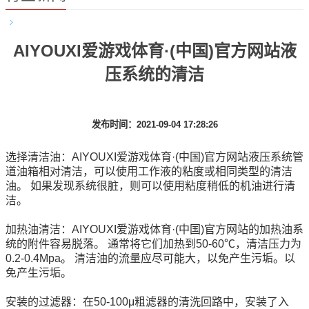
AIYOUXI爱游戏体育·(中国)官方网站液
压系统的清洁
发布时间：2021-09-04 17:28:26
选择清洁油：AIYOUXI爱游戏体育·(中国)官方网站液压系统管
道油箱相对清洁，可以使用工作液的粘度或相同类型的清洁
油。 如果发现系统很脏，则可以使用粘度稍低的机油进行清
洁。
加热油清洁：AIYOUXI爱游戏体育·(中国)官方网站的加热油系
统的附件容易脱落。 通常将它们加热到50-60℃，清洁压力为
0.2-0.4Mpa。 清洁油的流量应尽可能大，以免产生污垢。以
免产生污垢。
安装的过滤器：在50-100μ粗滤器的清洗回路中，安装了入