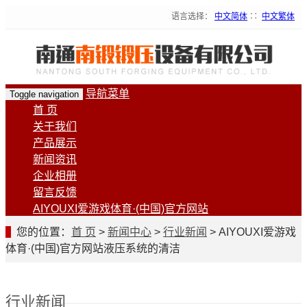
语言选择：
中文简体
∷
中文繁体
导航菜单
Toggle navigation
首 页
关于我们
产品展示
新闻资讯
企业相册
留言反馈
AIYOUXI爱游戏体育·(中国)官方网站
您的位置：
首 页
>
新闻中心
>
行业新闻
> AIYOUXI爱游戏
体育·(中国)官方网站液压系统的清洁
行业新闻