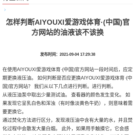
怎样判断AIYOUXI爱游戏体育·(中国)官
方网站的油液该不该换
发布时间：2021-09-04 17:29:38
在使用AIYOUXI爱游戏体育·(中国)官方网站一段时间后，应定
期更换液压油。 如何判断是否应更换AIYOUXI爱游戏体育·(中
国)官方网站？ 我们从以下几点进行判断。进行判断。
从液压油泵中取出少量测试油。 查看器的颜色发生变化。 如
果发现它呈乳白色和浑浊（有时像淡黄色牛奶），则意味着需
要更换它。
通过焚化方法进行区分，发现液压油中含有大量的水，并且焚
化过程中会散发大量白烟。 此外，如果用手触摸它，它会感