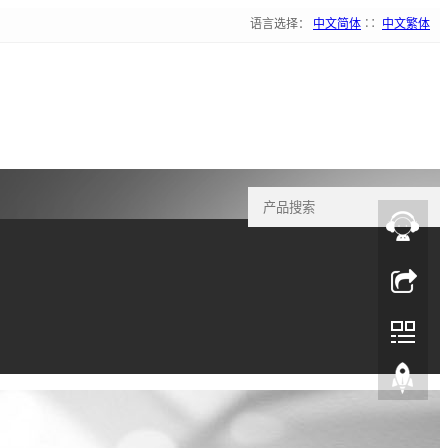
语言选择：
中文简体
∷
中文繁体