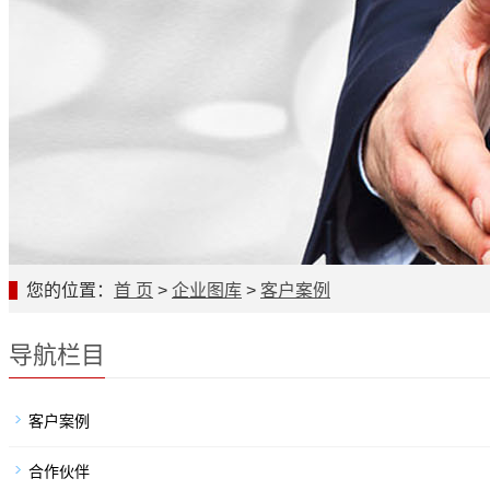
您的位置：
首 页
>
企业图库
>
客户案例
导航栏目
客户案例
合作伙伴