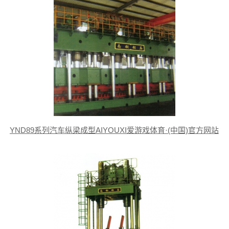
YND89系列汽车纵梁成型AIYOUXI爱游戏体育·(中国)官方网站