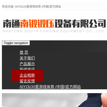
欢迎光临~AIYOUXI爱游戏体育·(中国)官方网站
Toggle navigation
首 页
关于我们
产品展示
新闻资讯
企业相册
留言反馈
AIYOUXI爱游戏体育·(中国)官方网站