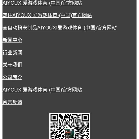
AIYOUXI爱游戏体育·(中国)官方网站
双柱AIYOUXI爱游戏体育·(中国)官方网站
全自动粉末制品AIYOUXI爱游戏体育·(中国)官方网站
新闻中心
行业新闻
关于我们
公司简介
AIYOUXI爱游戏体育·(中国)官方网站
留言反馈