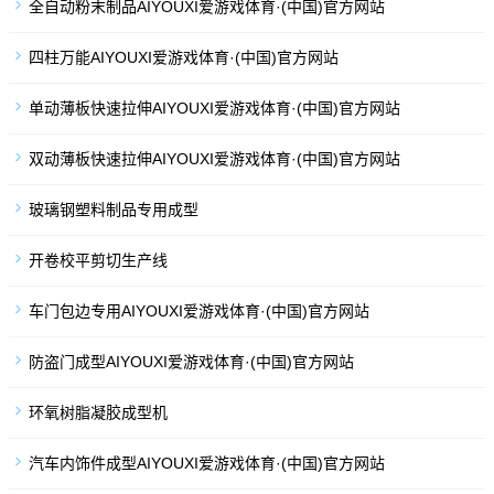
全自动粉末制品AIYOUXI爱游戏体育·(中国)官方网站
四柱万能AIYOUXI爱游戏体育·(中国)官方网站
单动薄板快速拉伸AIYOUXI爱游戏体育·(中国)官方网站
双动薄板快速拉伸AIYOUXI爱游戏体育·(中国)官方网站
玻璃钢塑料制品专用成型
开卷校平剪切生产线
车门包边专用AIYOUXI爱游戏体育·(中国)官方网站
防盗门成型AIYOUXI爱游戏体育·(中国)官方网站
环氧树脂凝胶成型机
汽车内饰件成型AIYOUXI爱游戏体育·(中国)官方网站