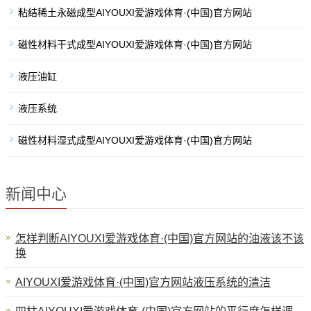
粘结稀土永磁成型AIYOUXI爱游戏体育·(中国)官方网站
磁性材料干式成型AIYOUXI爱游戏体育·(中国)官方网站
液压油缸
液压系统
磁性材料湿式成型AIYOUXI爱游戏体育·(中国)官方网站
新闻中心
怎样判断AIYOUXI爱游戏体育·(中国)官方网站的油液该不该
换
AIYOUXI爱游戏体育·(中国)官方网站液压系统的清洁